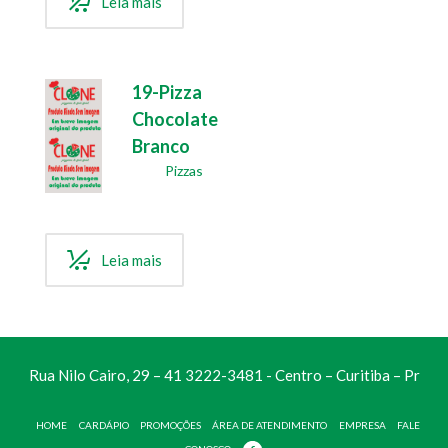
Leia mais
19-Pizza
Chocolate
Branco
Pizzas
Leia mais
Rua Nilo Cairo, 29 – 41 3222-3481 - Centro – Curitiba – Pr
HOME
CARDÁPIO
PROMOÇÕES
ÁREA DE ATENDIMENTO
EMPRESA
FALE