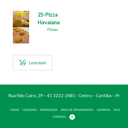
25-Pizza
Havaiana
Pizzas
Leia mais
Rua Nilo Cairo, 29 – 41 3222-3481 - Centro – Curitiba – Pr
HOME
CARDÁPIO
PROMOÇÕES
ÁREA DE ATENDIMENTO
EMPRESA
FALE
CONOSCO