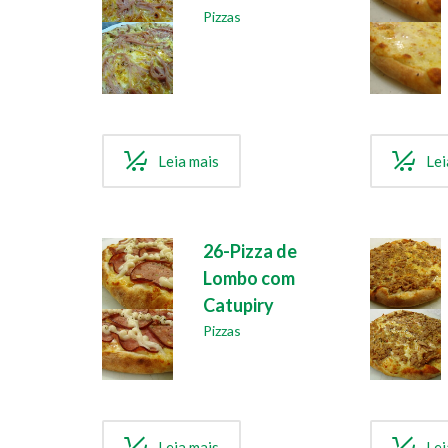
Pizzas
Leia mais
Lei
26-Pizza de
Lombo com
Catupiry
Pizzas
Leia mais
Lei