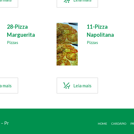
28-Pizza
11-Pizza
Marguerita
Napolitana
Pizzas
Pizzas
a mais
Leia mais
 – Pr
HOME
CARDÁPIO
P