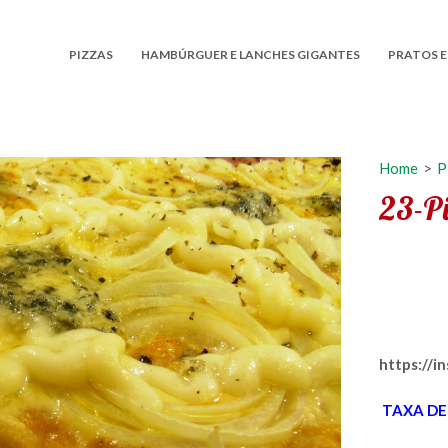
PIZZAS
HAMBÚRGUER E LANCHES GIGANTES
PRATOS E
Home
>
P
23-Pi
https://i
TAXA DE