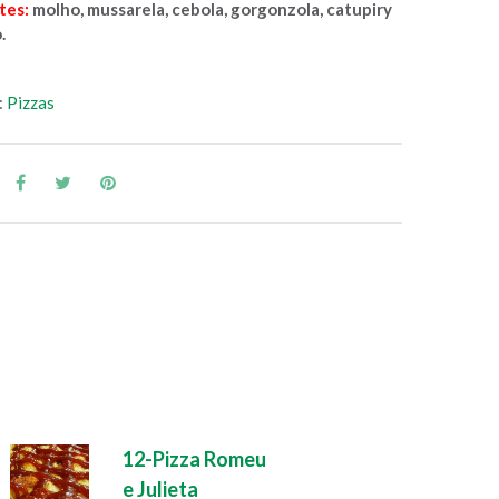
tes:
molho, mussarela, cebola, gorgonzola, catupiry
.
:
Pizzas
12-Pizza Romeu
e Julieta