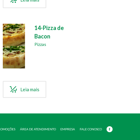
14-Pizza de
Bacon
Pizzas
Leia mais
ROMOÇÕES
ÁREA DE ATENDIMENTO
EMPRESA
FALE CONOSCO