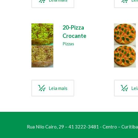
20-Pizza
Crocante
Pizzas
Leia mais
Lei
Rua Nilo Cairo, 29 – 41 3222-3481 - Centro – Curitiba