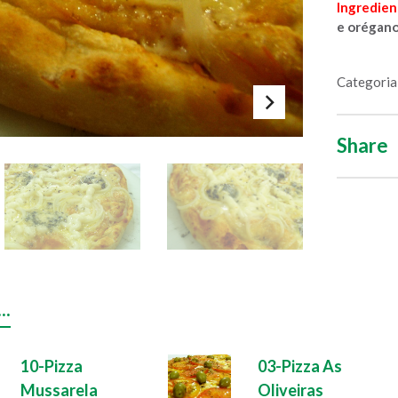
Ingredien
e orégano
Categoria
Share
.
10-Pizza
03-Pizza As
Mussarela
Oliveiras