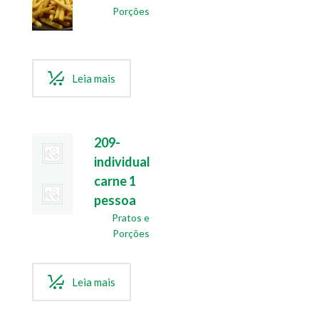
Porções
Leia mais
209-
individual
carne 1
pessoa
Pratos e
Porções
Leia mais