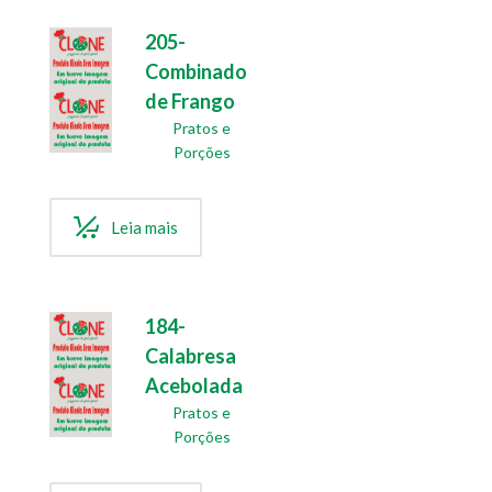
205-
Combinado
de Frango
Pratos e
Porções
Leia mais
184-
Calabresa
Acebolada
Pratos e
Porções