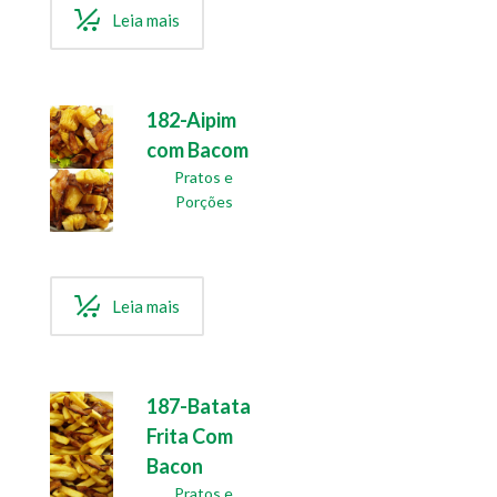
Leia mais
182-Aipim
com Bacom
Pratos e
Porções
Leia mais
187-Batata
Frita Com
Bacon
Pratos e